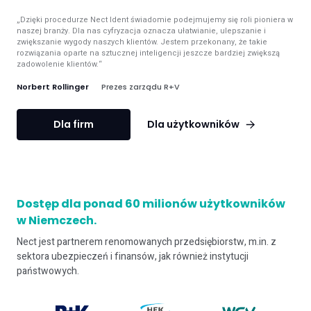
„Dzięki procedurze Nect Ident świadomie podejmujemy się roli pioniera w
naszej branży. Dla nas cyfryzacja oznacza ułatwianie, ulepszanie i
zwiększanie wygody naszych klientów. Jestem przekonany, że takie
rozwiązania oparte na sztucznej inteligencji jeszcze bardziej zwiększą
zadowolenie klientów.“
Norbert Rollinger
Prezes zarządu R+V
Dla firm
Dla użytkowników
Dostęp dla ponad 60 milionów użytkowników
w Niemczech.
Nect jest partnerem renomowanych przedsiębiorstw, m.in. z
sektora ubezpieczeń i finansów, jak również instytucji
państwowych.