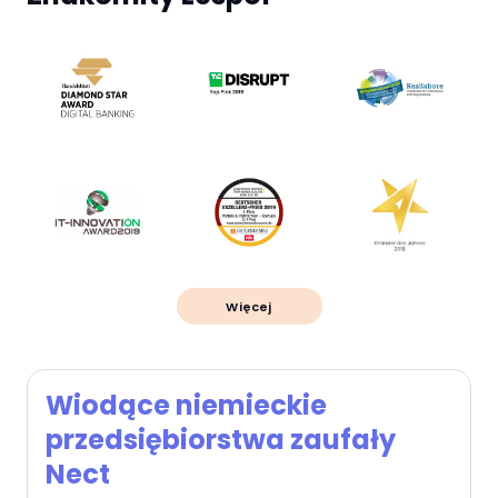
Więcej
Wiodące niemieckie
Wi
przedsiębiorstwa zaufały
prz
Nect
Ne