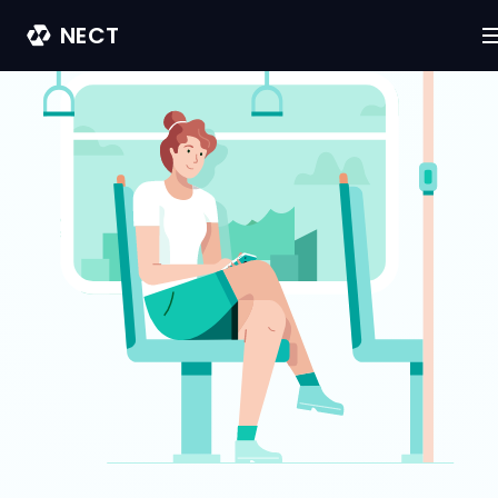
NECT
Rozwiązanie
Wszystkie produkty
Nect Ident
Nect Sign
Firma
O nas
Referencje
Prasa
Careers at Nect