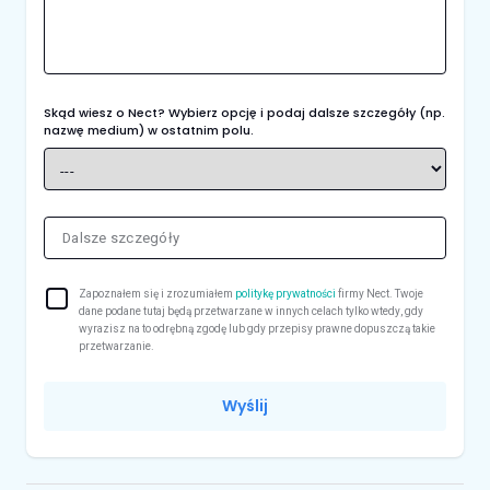
Skąd wiesz o Nect? Wybierz opcję i podaj dalsze szczegóły (np.
nazwę medium) w ostatnim polu.
Zapoznałem się i zrozumiałem
politykę prywatności
firmy Nect. Twoje
dane podane tutaj będą przetwarzane w innych celach tylko wtedy, gdy
wyrazisz na to odrębną zgodę lub gdy przepisy prawne dopuszczą takie
przetwarzanie.
Wyślij