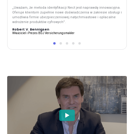
„Uważam, że metoda identyfikacji Nect jest naprawdę innowacyjna.
Nowa pr
Oferuje klientom zupełnie nowe doświadczenia w zakresie obsługi i
sprawia
umożliwia firmie ubezpieczeniowej natychmiastowe i opłacalne
każdym 
wdrożenie produktów cyfrowych”.
powsze
Robert V. Bennigsen
Jens 
Właściciel i Prezes BDJ Versicherungsmakler
Czlonek 